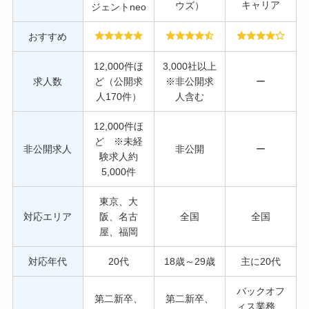
キャリア
ウズ）
ジェントneo
おすすめ
12,000件ほ
3,000社以上
求人数
ど（公開求
※非公開求
ー
人170件）
人含む
12,000件ほ
ど ※未経
非公開求人
非公開
ー
験求人約
5,000件
東京、大
対応エリア
阪、名古
全国
全国
屋、福岡
対応年代
20代
18歳～29歳
主に20代
バックオフ
第二新卒、
第二新卒、
ィス業務、