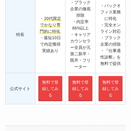
・ブラック
・バックオ
企業の徹底
フィス業務
排除
・
20代限定
に特化
・内定率
でかなり専
・完全オン
86%以上
門的に特化
ライン対応
特長
・キャリア
・最短10日
・ブラック
カウンセラ
で内定獲得
企業の排除
ー全員が元
実績あり
・『仕事適
第二新卒・
性診断』を
既卒・フリ
無料で提供
ーター
無料で登
無料で登
無料で登
公式サイト
録してみ
録してみ
録してみ
る
る
る