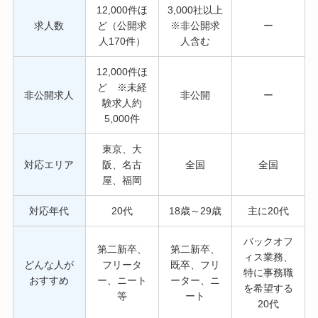
12,000件ほ
3,000社以上
求人数
ど（公開求
※非公開求
ー
人170件）
人含む
12,000件ほ
ど ※未経
非公開求人
非公開
ー
験求人約
5,000件
東京、大
対応エリア
阪、名古
全国
全国
屋、福岡
対応年代
20代
18歳～29歳
主に20代
バックオフ
第二新卒、
第二新卒、
ィス業務、
どんな人が
フリータ
既卒、フリ
特に事務職
おすすめ
ー、ニート
ーター、ニ
を希望する
等
ート
20代