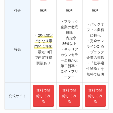
料金
無料
無料
無料
・ブラック
・バックオ
企業の徹底
フィス業務
排除
・
20代限定
に特化
・内定率
でかなり専
・完全オン
86%以上
門的に特化
ライン対応
特長
・キャリア
・最短10日
・ブラック
カウンセラ
で内定獲得
企業の排除
ー全員が元
実績あり
・『仕事適
第二新卒・
性診断』を
既卒・フリ
無料で提供
ーター
無料で登
無料で登
無料で登
公式サイト
録してみ
録してみ
録してみ
る
る
る