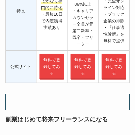
でかなり専
・完全オン
86%以上
門的に特化
ライン対応
特長
・キャリア
・最短10日
・ブラック
カウンセラ
で内定獲得
企業の排除
ー全員が元
実績あり
・『仕事適
第二新卒・
性診断』を
既卒・フリ
無料で提供
ーター
無料で登
無料で登
無料で登
公式サイト
録してみ
録してみ
録してみ
る
る
る
副業はじめて将来フリーランスになる