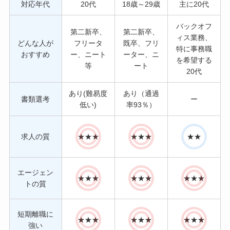
対応年代
20代
18歳～29歳
主に20代
バックオフ
第二新卒、
第二新卒、
ィス業務、
どんな人が
フリータ
既卒、フリ
特に事務職
おすすめ
ー、ニート
ーター、ニ
を希望する
等
ート
20代
あり(難易度
あり（通過
書類選考
ー
低い)
率93％）
求人の質
★★★
★★★
★★
エージェン
★★★
★★★
★★★
トの質
短期離職に
★★★
★★★
★★★
強い