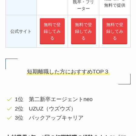
既卒・フリ
無料で提供
ーター
無料で登
無料で登
無料で登
公式サイト
録してみ
録してみ
録してみ
る
る
る
短期離職した方におすすめTOP３
1位 第二新卒エージェントneo
2位 UZUZ（ウズウズ）
3位 バックアップキャリア