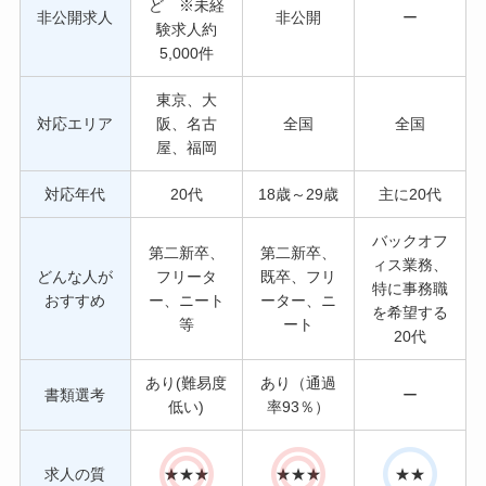
ど ※未経
非公開求人
非公開
ー
験求人約
5,000件
東京、大
対応エリア
阪、名古
全国
全国
屋、福岡
対応年代
20代
18歳～29歳
主に20代
バックオフ
第二新卒、
第二新卒、
ィス業務、
どんな人が
フリータ
既卒、フリ
特に事務職
おすすめ
ー、ニート
ーター、ニ
を希望する
等
ート
20代
あり(難易度
あり（通過
書類選考
ー
低い)
率93％）
求人の質
★★★
★★★
★★