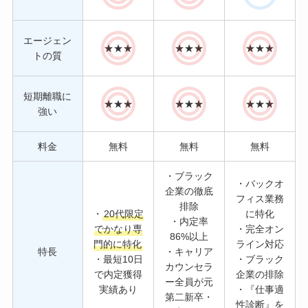
エージェン
★★★
★★★
★★★
トの質
短期離職に
★★★
★★★
★★★
強い
料金
無料
無料
無料
・ブラック
・バックオ
企業の徹底
フィス業務
排除
・
20代限定
に特化
・内定率
でかなり専
・完全オン
86%以上
門的に特化
ライン対応
特長
・キャリア
・最短10日
・ブラック
カウンセラ
で内定獲得
企業の排除
ー全員が元
実績あり
・『仕事適
第二新卒・
性診断』を