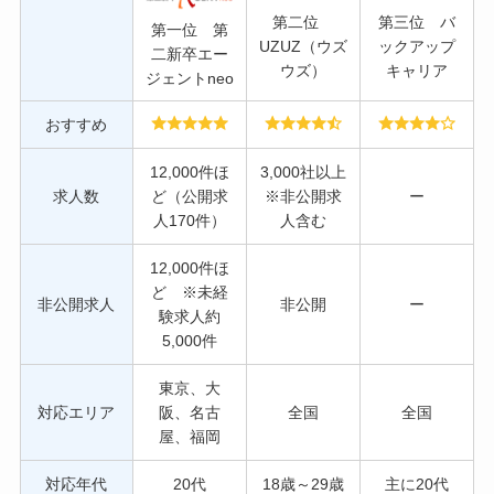
第二位
第三位 バ
第一位 第
UZUZ（ウズ
ックアップ
二新卒エー
ウズ）
キャリア
ジェントneo
おすすめ
12,000件ほ
3,000社以上
求人数
ど（公開求
※非公開求
ー
人170件）
人含む
12,000件ほ
ど ※未経
非公開求人
非公開
ー
験求人約
5,000件
東京、大
対応エリア
阪、名古
全国
全国
屋、福岡
対応年代
20代
18歳～29歳
主に20代