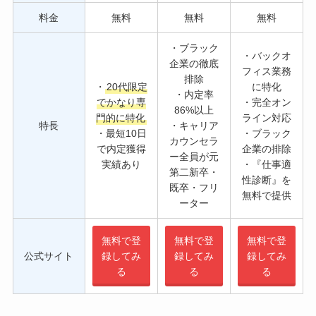
料金
無料
無料
無料
・ブラック
・バックオ
企業の徹底
フィス業務
排除
・
20代限定
に特化
・内定率
でかなり専
・完全オン
86%以上
門的に特化
ライン対応
特長
・キャリア
・最短10日
・ブラック
カウンセラ
で内定獲得
企業の排除
ー全員が元
実績あり
・『仕事適
第二新卒・
性診断』を
既卒・フリ
無料で提供
ーター
無料で登
無料で登
無料で登
公式サイト
録してみ
録してみ
録してみ
る
る
る