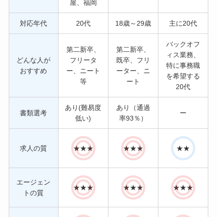
屋、福岡
対応年代
20代
18歳～29歳
主に20代
バックオフ
第二新卒、
第二新卒、
ィス業務、
どんな人が
フリータ
既卒、フリ
特に事務職
おすすめ
ー、ニート
ーター、ニ
を希望する
等
ート
20代
あり(難易度
あり（通過
書類選考
ー
低い)
率93％）
求人の質
★★★
★★★
★★
エージェン
★★★
★★★
★★★
トの質