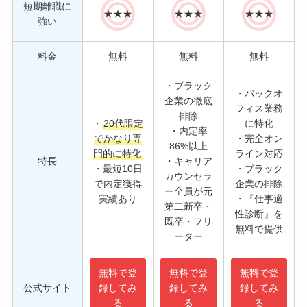
短期離職に
★★★
★★★
★★★
強い
料金
無料
無料
無料
・ブラック
・バックオ
企業の徹底
フィス業務
排除
・
20代限定
に特化
・内定率
でかなり専
・完全オン
86%以上
門的に特化
ライン対応
特長
・キャリア
・最短10日
・ブラック
カウンセラ
で内定獲得
企業の排除
ー全員が元
実績あり
・『仕事適
第二新卒・
性診断』を
既卒・フリ
無料で提供
ーター
無料で登
無料で登
無料で登
公式サイト
録してみ
録してみ
録してみ
る
る
る