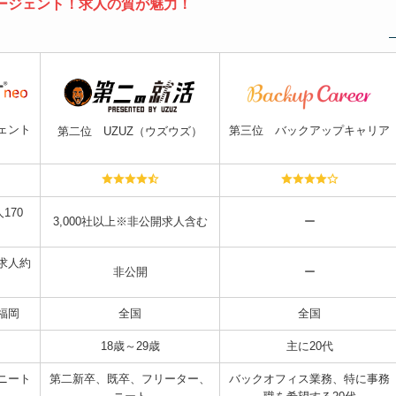
1エージェント！求人の質が魅力！
ェント
第三位 バックアップキャリア
第二位
UZUZ（ウズウズ）
170
3,000社以上※非公開求人含む
ー
験求人約
非公開
ー
福岡
全国
全国
18歳～29歳
主に20代
ニート
第二新卒、既卒、フリーター、
バックオフィス業務、特に事務