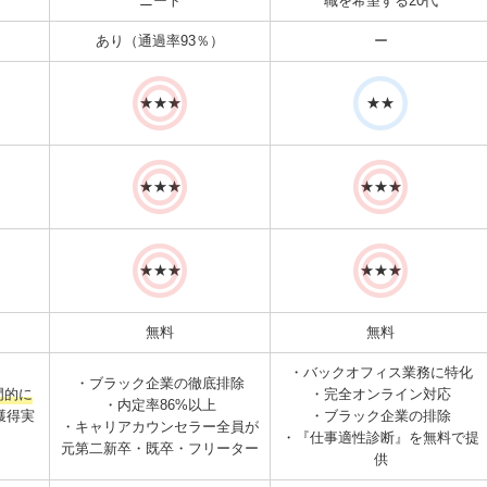
ニート
職を希望する20代
あり（通過率93％）
ー
★★★
★★
★★★
★★★
★★★
★★★
無料
無料
・バックオフィス業務に特化
・ブラック企業の徹底排除
門的に
・完全オンライン対応
・内定率86%以上
獲得実
・ブラック企業の排除
・キャリアカウンセラー全員が
・『仕事適性診断』を無料で提
元第二新卒・既卒・フリーター
供