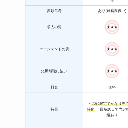
等
書類選考
あり(難易度低い)
求人の質
★★★
エージェントの質
★★★
短期離職に強い
★★★
料金
無料
・
20代限定でかなり専
特長
特化
・最短10日で内定
績あり