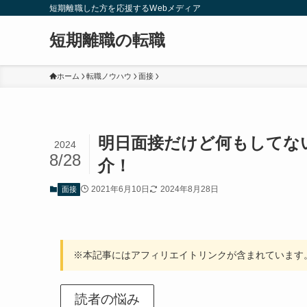
短期離職した方を応援するWebメディア
短期離職の転職
ホーム
転職ノウハウ
面接
明日面接だけど何もしてな
2024
8/28
介！
2021年6月10日
2024年8月28日
面接
※本記事にはアフィリエイトリンクが含まれています
読者の悩み