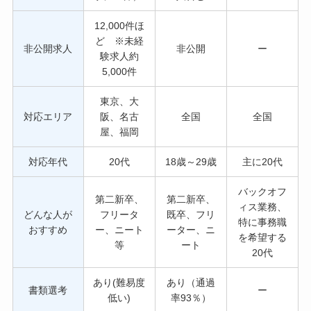
12,000件ほ
ど ※未経
非公開求人
非公開
ー
験求人約
5,000件
東京、大
対応エリア
阪、名古
全国
全国
屋、福岡
対応年代
20代
18歳～29歳
主に20代
バックオフ
第二新卒、
第二新卒、
ィス業務、
どんな人が
フリータ
既卒、フリ
特に事務職
おすすめ
ー、ニート
ーター、ニ
を希望する
等
ート
20代
あり(難易度
あり（通過
書類選考
ー
低い)
率93％）