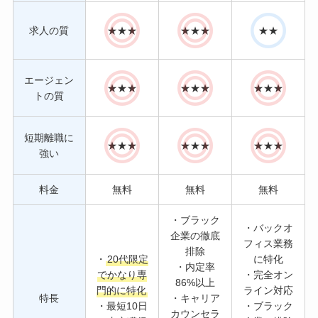
求人の質
★★★
★★★
★★
エージェン
★★★
★★★
★★★
トの質
短期離職に
★★★
★★★
★★★
強い
料金
無料
無料
無料
・ブラック
・バックオ
企業の徹底
フィス業務
排除
・
20代限定
に特化
・内定率
でかなり専
・完全オン
86%以上
門的に特化
ライン対応
特長
・キャリア
・最短10日
・ブラック
カウンセラ