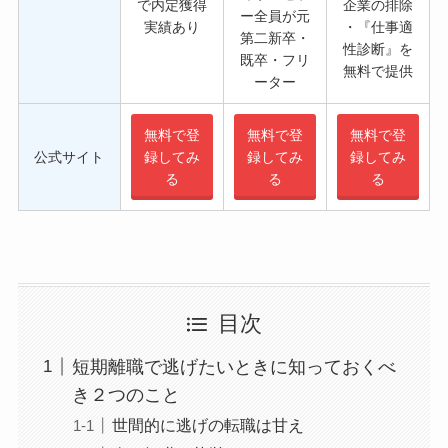
で内定獲得
企業の排除
ー全員が元
実績あり
・『仕事適
第二新卒・
性診断』を
既卒・フリ
無料で提供
ーター
無料で登
無料で登
無料で登
公式サイト
録してみ
録してみ
録してみ
る
る
る
目次
短期離職で逃げたいときに知っておくべ
き２つのこと
世間的に逃げの転職は甘え