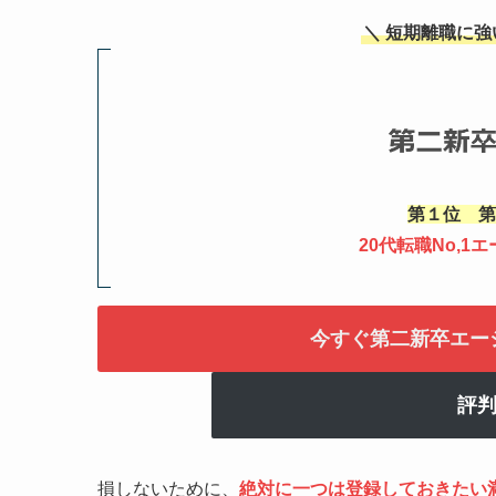
＼ 短期離職に
第１位 第
20代転職No,
今すぐ第二新卒エー
評
損しないために、
絶対に一つは登録しておきたい満