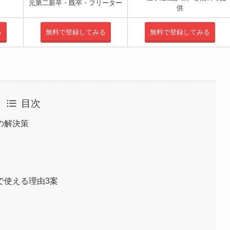
元第二新卒・既卒・フリーター
供
る
無料で登録してみる
無料で登録してみる
目次
決策​​
える理由3案​​