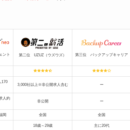
ェント
第三位 バックアップキャリア
第二位
UZUZ（ウズウズ）
170
3,000社以上※非公開求人含む
ー
験求人約
非公開
ー
福岡
全国
全国
18歳～29歳
主に20代