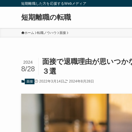
短期離職した方を応援するWebメディア
短期離職の転職
ホーム
転職ノウハウ
面接
面接で退職理由が思いつか
2024
8/28
３選
2022年3月14日
2024年8月28日
面接