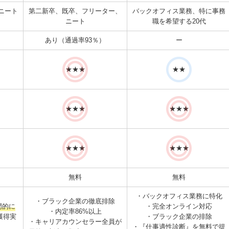
ニート
第二新卒、既卒、フリーター、
バックオフィス業務、特に事務
ニート
職を希望する20代
あり（通過率93％）
ー
★★★
★★
★★★
★★★
★★★
★★★
無料
無料
・バックオフィス業務に特化
・ブラック企業の徹底排除
門的に
・完全オンライン対応
・内定率86%以上
獲得実
・ブラック企業の排除
・キャリアカウンセラー全員が
・『仕事適性診断』を無料で提