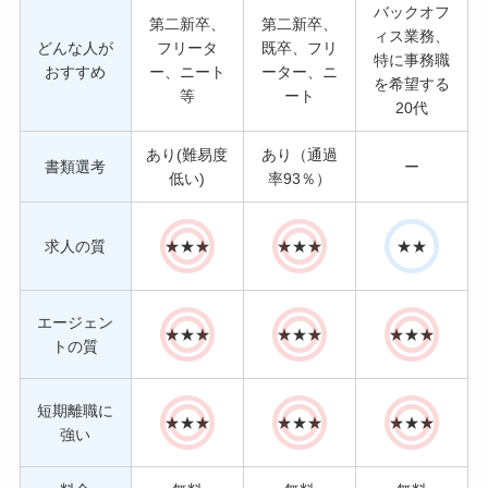
バックオフ
第二新卒、
第二新卒、
ィス業務、
どんな人が
フリータ
既卒、フリ
特に事務職
おすすめ
ー、ニート
ーター、ニ
を希望する
等
ート
20代
あり(難易度
あり（通過
書類選考
ー
低い)
率93％）
求人の質
★★★
★★★
★★
エージェン
★★★
★★★
★★★
トの質
短期離職に
★★★
★★★
★★★
強い