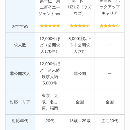
第三位 バ
第二位
第一位 第
ックアップ
UZUZ（ウズ
二新卒エー
キャリア
ウズ）
ジェントneo
おすすめ
12,000件ほ
3,000社以上
求人数
ど（公開求
※非公開求
ー
人170件）
人含む
12,000件ほ
ど ※未経
非公開求人
非公開
ー
験求人約
5,000件
東京、大
対応エリア
阪、名古
全国
全国
屋、福岡
対応年代
20代
18歳～29歳
主に20代