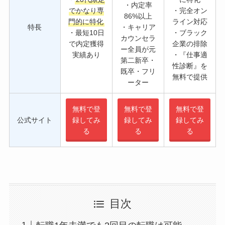
・内定率
でかなり専
・完全オン
86%以上
門的に特化
ライン対応
特長
・キャリア
・最短10日
・ブラック
カウンセラ
で内定獲得
企業の排除
ー全員が元
実績あり
・『仕事適
第二新卒・
性診断』を
既卒・フリ
無料で提供
ーター
無料で登
無料で登
無料で登
公式サイト
録してみ
録してみ
録してみ
る
る
る
目次