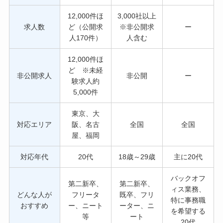
12,000件ほ
3,000社以上
求人数
ど（公開求
※非公開求
ー
人170件）
人含む
12,000件ほ
ど ※未経
非公開求人
非公開
ー
験求人約
5,000件
東京、大
対応エリア
阪、名古
全国
全国
屋、福岡
対応年代
20代
18歳～29歳
主に20代
バックオフ
第二新卒、
第二新卒、
ィス業務、
どんな人が
フリータ
既卒、フリ
特に事務職
おすすめ
ー、ニート
ーター、ニ
を希望する
等
ート
20代